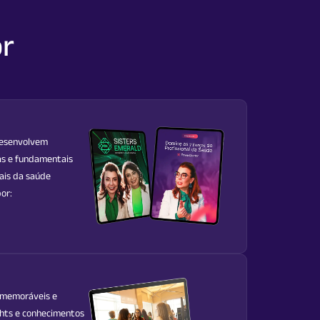
or
desenvolvem
as e fundamentais
nais da saúde
or:
 memoráveis e
ghts e conhecimentos