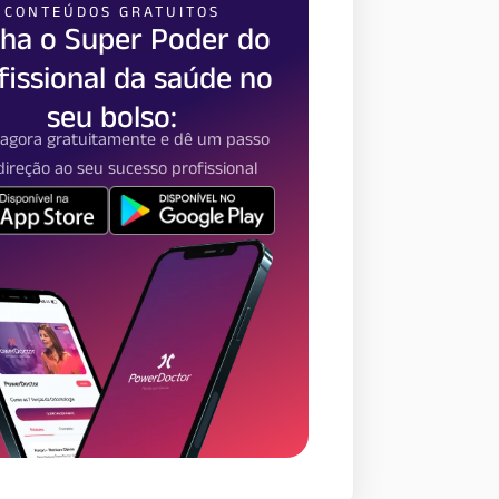
CONTEÚDOS GRATUITOS
ha o Super Poder do
fissional da saúde no
seu bolso:
 agora gratuitamente e dê um passo
ireção ao seu sucesso profissional