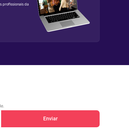
s profissionais da
e
e.​
Enviar