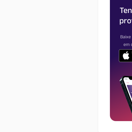
Ten
pro
Baixe
em d