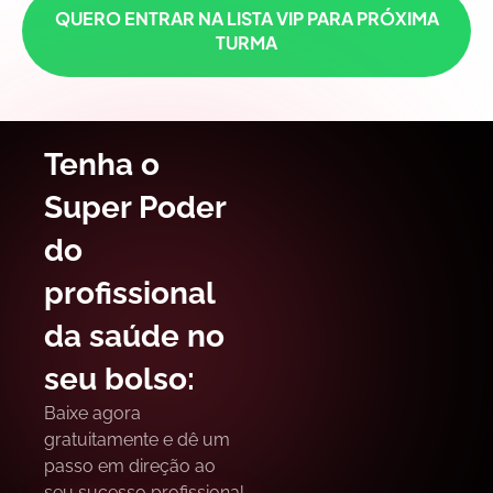
QUERO ENTRAR NA LISTA VIP PARA PRÓXIMA
TURMA
Tenha o
Super Poder
do
profissional
da saúde no
seu bolso:
Baixe agora
gratuitamente e dê um
passo em direção ao
seu sucesso profissional