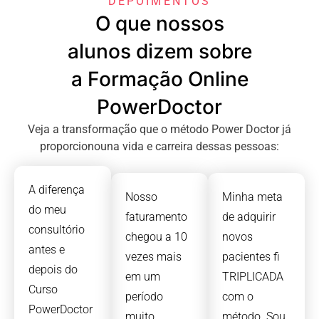
DEPOIMENTOS
O que nossos
alunos dizem sobre
a Formação Online
PowerDoctor
Veja a transformação que o método Power Doctor já
proporcionouna vida e carreira dessas pessoas:
A diferença
Nosso
Minha meta
do meu
faturamento
de adquirir
consultório
chegou a 10
novos
antes e
vezes mais
pacientes fi
depois do
em um
TRIPLICADA
Curso
período
com o
PowerDoctor
muito
método. Sou