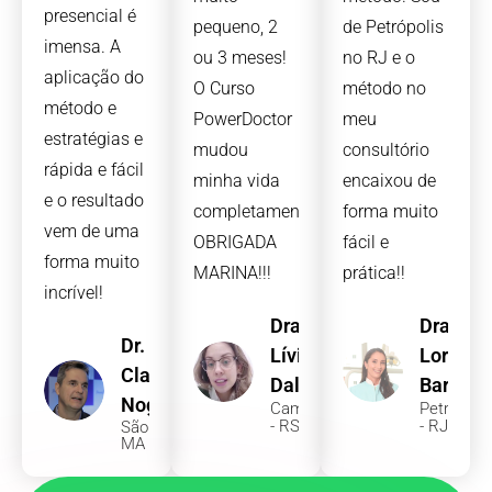
presencial é
pequeno, 2
de Petrópolis
imensa. A
ou 3 meses!
no RJ e o
aplicação do
O Curso
método no
método e
PowerDoctor
meu
estratégias e
mudou
consultório
rápida e fácil
minha vida
encaixou de
e o resultado
completamente!
forma muito
vem de uma
OBRIGADA
fácil e
forma muito
MARINA!!!
prática!!
incrível!
Dra.
Dra.
Dr.
Lívia
Lorena
Claudio
Dalpiaz
Barreto
Nogueira
Camaquã
Petrópolis
- RS
- RJ
São Luis -
MA