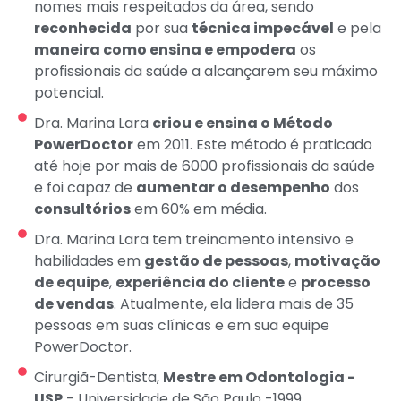
nomes mais respeitados da área, sendo
reconhecida
por sua
técnica impecável
e pela
maneira como ensina e empodera
os
profissionais da saúde a alcançarem seu máximo
potencial.
Dra. Marina Lara
criou e ensina o Método
PowerDoctor
em 2011. Este método é praticado
até hoje por mais de 6000 profissionais da saúde
e foi capaz de
aumentar o desempenho
dos
consultórios
em 60% em média.
Dra. Marina Lara tem treinamento intensivo e
habilidades em
gestão de pessoas
,
motivação
de equipe
,
experiência do cliente
e
processo
de vendas
. Atualmente, ela lidera mais de 35
pessoas em suas clínicas e em sua equipe
PowerDoctor.
Cirurgiã-Dentista,
Mestre em Odontologia -
USP
- Universidade de São Paulo -1999.