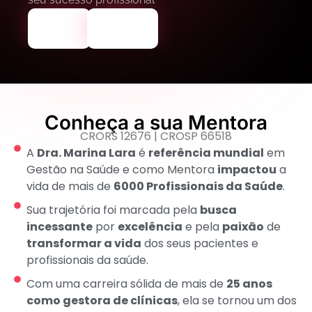
APP
GOOGLE
STORE
PLAY
Conheça a sua Mentora
CRORS 12676 | CROSP 66518
A
Dra. Marina Lara
é
referência mundial
em
Gestão na Saúde e como Mentora
impactou
a
vida de mais de
6000 Profissionais da Saúde
.
Sua trajetória foi marcada pela
busca
incessante
por
excelência
e pela
paixão
de
transformar a vida
dos seus pacientes e
profissionais da saúde.
Com uma carreira sólida de mais de
25 anos
como gestora de clínicas
, ela se tornou um dos