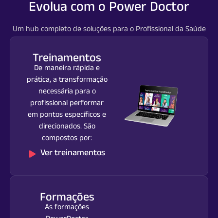
Evolua com o Power Doctor
Um hub completo de soluções para o Profissional da Saúde
Treinamentos
De maneira rápida e
prática, a transformação
necessária para o
profissional performar
em pontos específicos e
direcionados. São
compostos por:
Ver treinamentos
Formações
As formações