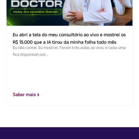
Eu abri a tela do meu consultório ao vivo e mostrei os
R$ 15.000 que a IA tirou da minha folha todo mês
Eu não contei. Eu mostrei. Foram três aulas ao vivo, e cada uma
fica disponível por...
Saber mais