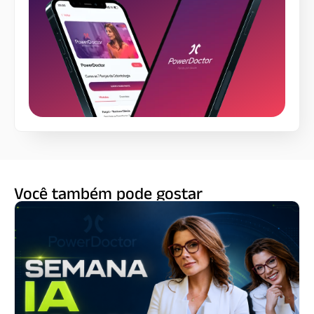
Você também pode gostar