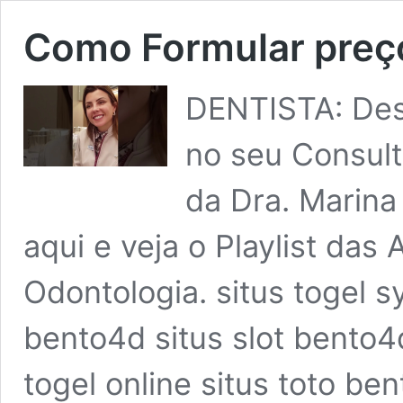
Como Formular preço
DENTISTA: Des
no seu Consult
da Dra. Marina
aqui e veja o Playlist das
Odontologia. situs togel s
bento4d situs slot bento4
togel online situs toto b